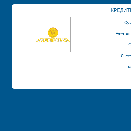
КРЕДИТ
Сум
Ежегодн
С
Льго
Нач