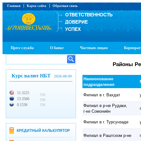
Главная
Карта сайта
Обратная связь
Пресс служба
О банке
Частным лицам
Корпорат
Районы Ре
Курс валют НБТ
2026-08-09
Наименование
подразделения
11.3225
Филиал в г. Вахдат
TJS
13.3560
TJS
0.1536
TJS
Филиал в р-не Рудаки,
г-ке Сомониён
Филиал в г. Турсунзаде
КРЕДИТНЫЙ КАЛЬКУЛЯТОР
Филиал в Раштском р-не