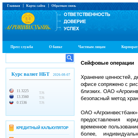
Главная
Карта сайта
Обратная связь
Пресс служба
О банке
Частным лицам
Корпорат
Сейфовые операции
Курс валют НБТ
2026-08-07
Хранение ценностей, д
офисе сопряжено с рис
близких. ОАО «Агроин
11.3225
TJS
13.3560
безопасный метод хран
TJS
0.1536
TJS
ОАО «Агроинвестбанк»
предоставления юр
временное пользование
КРЕДИТНЫЙ КАЛЬКУЛЯТОР
более, индивидуал