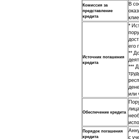
В со
Комиссия за
оказ
представление
кредита
кли
* Ис
пору
дост
его 
** Д
Источник погашения
деят
кредита
*** 
труд
респ
ден
или 
Пору
лица
Обеспечение кредита
необ
испо
Анну
Порядок погашения
кредита
с уч