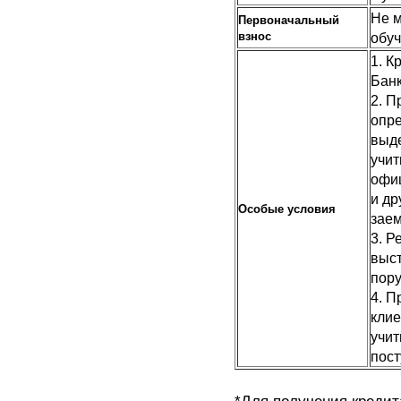
Не м
Первоначальный
взнос
обуч
1. 
Банк
2. П
опре
выде
учит
офиц
и др
Особые условия
зае
3. Р
выст
пору
4. П
клие
учит
пост