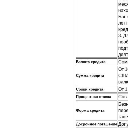
меся
нах
Банк
лет 
кред
3. Д
необ
под
деят
Сом
Валюта кредита
От 1
США
Сумма кредита
валю
От 1
Сроки кредита
Согл
Процентная ставка
Безн
пере
Форма кредита
заве
Допу
Досрочное погашение