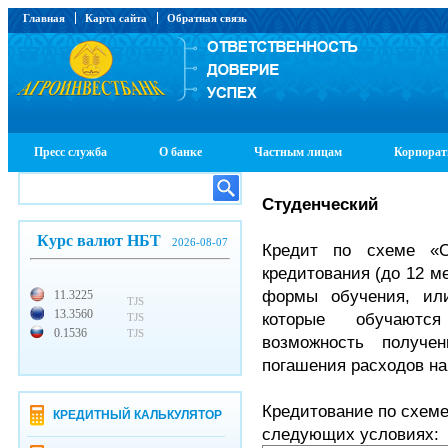
Главная
Карта сайта
Обратная связь
Пресс служба
О банке
Частным лицам
Корпорат
Студенческий
Курс валют НБТ
2026-08-07
Кредит по схеме «С
кредитования (до 12 м
формы обучения, ил
11.3225
TJS
13.3560
которые обучаютс
TJS
0.1536
TJS
возможность получ
погашения расходов на
Кредитование по схеме
КРЕДИТНЫЙ КАЛЬКУЛЯТОР
следующих условиях