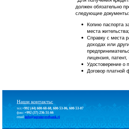
*Для получения кредит
должен обязательно пр
следующие документы
Копию паспорта за
места жительства
Справку с места р
доходах или друг
предпринимательс
лицензия, патент, 
Удостоверение о 
Договор платной 
Наши контакты:
тел:
+992 (44) 600-68-68, 600-53-06, 600-53-07
факс:
+992 (37) 236-51-66
email:
info@agroinvestbank.tj