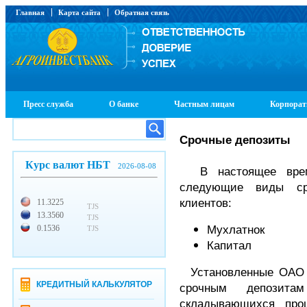
Главная
Карта сайта
Обратная связь
Пресс служба
О банке
Частным лицам
Корпорат
Срочные депозиты
Курс валют НБТ
2026-08-08
В настоящее время
следующие виды ср
клиентов:
11.3225
TJS
13.3560
TJS
Мухлатнок
0.1536
TJS
Капитал
Установленные ОАО «
КРЕДИТНЫЙ КАЛЬКУЛЯТОР
срочным депозита
складывающихся про