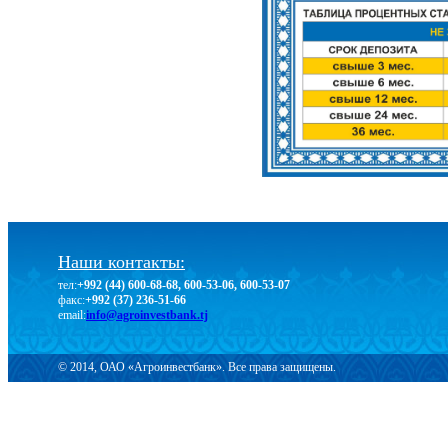
Наши контакты:
тел:
+992 (44) 600-68-68, 600-53-06, 600-53-07
факс:
+992 (37) 236-51-66
email:
info@agroinvestbank.tj
© 2014, ОАО «Агроинвестбанк». Все права защищены.