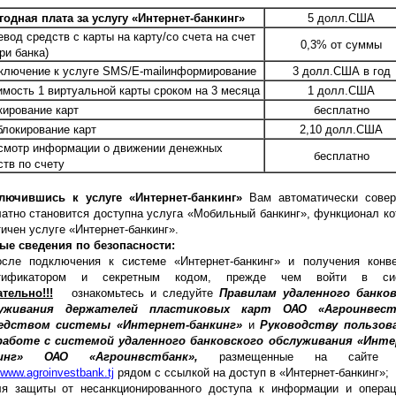
одная плата за услугу «Интернет-банкинг»
5 долл.США
евод средств с карты на карту/со счета на счет
0,3% от суммы
ри банка)
дключение к услуге SMS/E-mailинформирование
3 долл.США в год
оимость 1 виртуальной карты сроком на 3 месяца
1 долл.США
кирование карт
бесплатно
блокирование карт
2,10 долл.США
осмотр информации о движении денежных
бесплатно
ств по счету
лючившись к услуге «Интернет-банкинг»
Вам автоматически совер
атно становится доступна услуга «Мобильный банкинг», функционал ко
ичен услуге «Интернет-банкинг».
ые сведения по безопасности:
осле подключения к системе «Интернет-банкинг» и получения конв
тификатором и секретным кодом, прежде чем войти в сис
тельно!!!
ознакомьтесь и следуйте
Правилам удаленного банков
уживания держателей пластиковых карт ОАО «Агроинвест
едством системы «Интернет-банкинг»
и
Руководству пользов
работе с системой удаленного банковского обслуживания «Инте
кинг» ОАО «Агроинвстбанк»,
размещенные на сайте 
//www.agroinvestbank.tj
рядом с ссылкой на доступ в «Интернет-банкинг»;
ля защиты от несанкционированного доступа к информации и опера