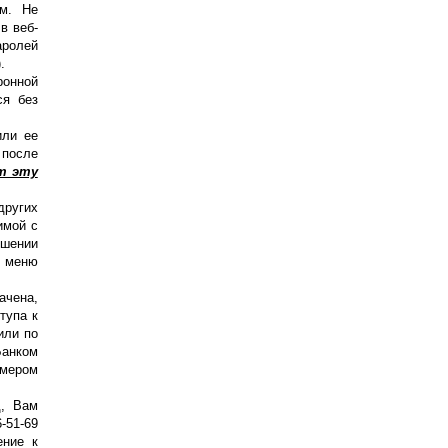
ам. Не
в веб-
аролей
.
ронной
ся без
или ее
 после
т эту
других
имой с
ршении
т меню
ачена,
тупа к
или по
Банком
омером
д, Вам
-51-69
ение к