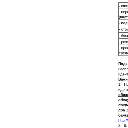
-
ежег
- пер
(внут
- по
- ст
- бло
- раз
- пр
сред
Подк
беспл
идент
Важн
1. П
иден
обяза
обсл
поср
при 
бан
http:
2. Д