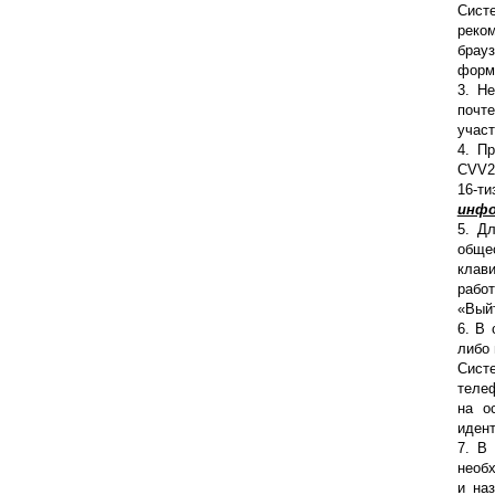
Сист
реком
брау
форм 
3. Н
почт
участ
4. П
CVV2-
16-ти
инфо
5. Д
обще
клав
рабо
«Выйт
6. В 
либо 
Сист
телеф
на о
идент
7. В
необх
и на