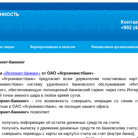
Контак
+992 (4
м лицам
Корпоративным клиентам
Финансовым организациям
рнет-банкинг
га
«Интернет-банкинг»
от ОАО «Агроинвестбанк»
.
«Агроинвестбанк» предлагает всем держателям пластиковых кар
оинвестбанк» систему удалённого банковского обслуживания «Инт
нг», обеспечивающую полноценный банковский сервис через сеть Интер
 точки земного шара в любое время суток.
ернет-банкинг»
- это возможность совершать операции со своим с
тым в ОАО «Агроинвестбанк», не посещая нашего офиса.
ернет-банкинг»
позволяет:
получать информацию об остатке денежных средств на счете;
получать выписку о движении денежных средств по банковскому счету
совершать переводы с карты на карту/со счета на счет (внутри банка);