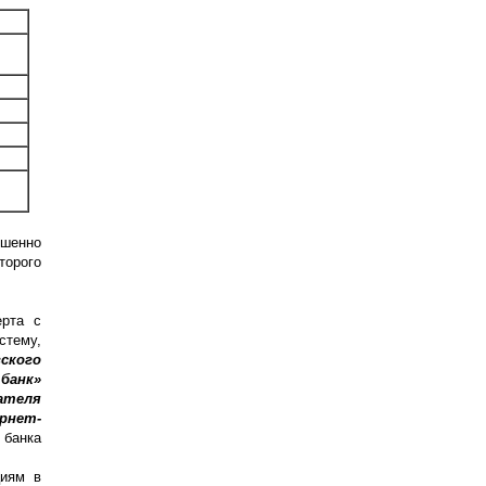
шенно
торого
ерта с
тему,
ского
банк»
ателя
рнет-
банка
циям в