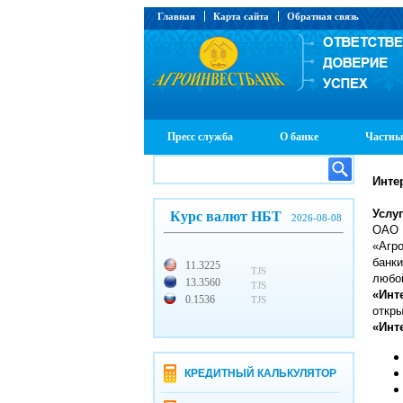
Главная
Карта сайта
Обратная связь
Пресс служба
О банке
Частны
Инте
Услу
Курс валют НБТ
2026-08-08
ОАО 
«Агр
банки
11.3225
TJS
любой
13.3560
TJS
«Инт
0.1536
TJS
откры
«Инт
КРЕДИТНЫЙ КАЛЬКУЛЯТОР