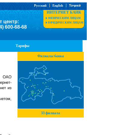
Русский
English
Тоҷикӣ
ИНТЕРНЕТ БАНК
ФИЗИЧЕСКИМ ЛИЦАМ
т центр:
ЮРИДИЧЕСКИМ ЛИЦАМ
4) 600-68-68
Тарифы
Филиалы банка
т ОАО
ернет-
нет из
четом,
33 филиала
;