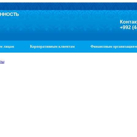
Контак
+992 (4
м лицам
Корпоративным клиентам
Финансовым организациям
фы