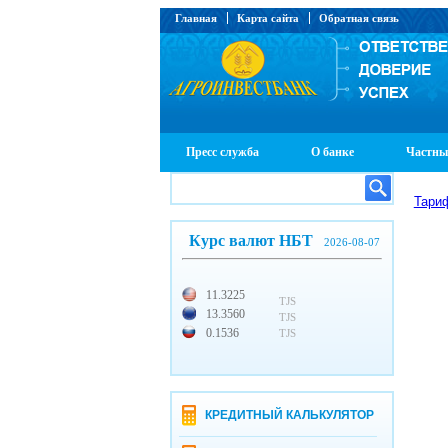
Главная
Карта сайта
Обратная связь
Пресс служба
О банке
Частны
Тари
Курс валют НБТ
2026-08-07
11.3225
TJS
13.3560
TJS
0.1536
TJS
КРЕДИТНЫЙ КАЛЬКУЛЯТОР