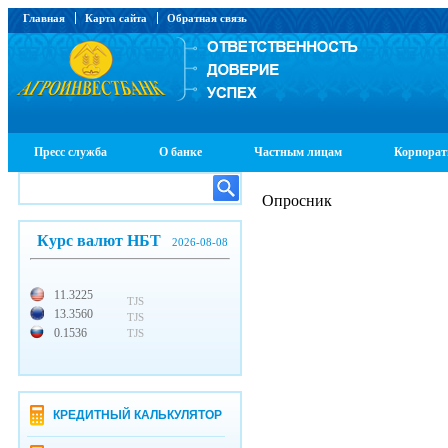
Главная
Карта сайта
Обратная связь
Пресс служба
О банке
Частным лицам
Корпорат
Опросник
Курс валют НБТ
2026-08-08
11.3225
TJS
13.3560
TJS
0.1536
TJS
КРЕДИТНЫЙ КАЛЬКУЛЯТОР