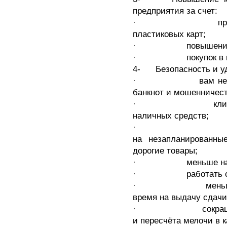
предприятия за счет:
· привлечения 
пластиковых карт;
· повышения сред
· покупок в креди
4- Безопасность и уд
· вам не придет
банкнот и мошенничест
· клиенты не о
наличных средств;
· владельцы
на незапланированны
дорогие товары;
· меньше наличны
· работать с карт
· меньше очереди
время на выдачу сдачи
· сокращение ко
и пересчёта мелочи в к