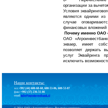
организации за вычето
Условия эквайрингово
являются одними из
случае оговаривают
финансовых вложений 
Почему именно ОАО 
ОАО «Агроинвестбанк
экваер, имеет собс
позволяет держать в
услуг Эквайринга п
исключить возможност
Наши контакты:
тел:
+992 (44) 600-68-68, 600-53-06, 600-53-07
факс:
+992 (37) 236-51-66
email:
info@agroinvestbank.tj