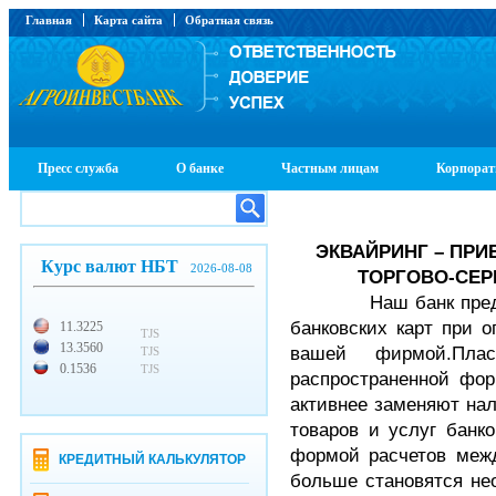
Главная
Карта сайта
Обратная связь
Пресс служба
О банке
Частным лицам
Корпорат
ЭКВАЙРИНГ – ПРИ
Курс валют НБТ
2026-08-08
ТОРГОВО-СЕР
Наш банк предлага
банковских карт при о
11.3225
TJS
13.3560
вашей фирмой.Плас
TJS
0.1536
TJS
распространенной фор
активнее заменяют на
товаров и услуг банк
формой расчетов межд
КРЕДИТНЫЙ КАЛЬКУЛЯТОР
больше становятся не