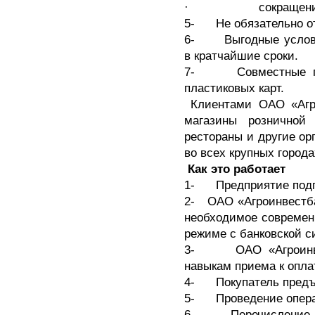
· сокращение рас
5- Не обязательно от
6- Выгодные услови
в кратчайшие сроки.
7- Совместные пар
пластиковых карт.
Клиентами ОАО «Агро
магазины розничной 
рестораны и другие ор
во всех крупных город
Как это работает
1- Предприятие подпи
2- ОАО «Агроинвестба
необходимое современ
режиме с банковской с
3- ОАО «Агроинвест
навыкам приема к опла
4- Покупатель предъя
5- Проведение операц
6- Перечисление д