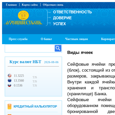
Главная
Карта сайта
Обратная связь
Пресс служба
О банке
Частным лицам
Корпорат
Виды ячеек
Курс валют НБТ
2026-08-06
Сейфовые ячейки пр
(блок), состоящий из 
размеров, закрываю
11.3225
TJS
13.3560
Внутри каждой ячейк
TJS
0.1536
TJS
хранения и трансп
(хранилище) Банка.
Сейфовые ячейки
оборудованном поме
КРЕДИТНЫЙ КАЛЬКУЛЯТОР
бронированной дв