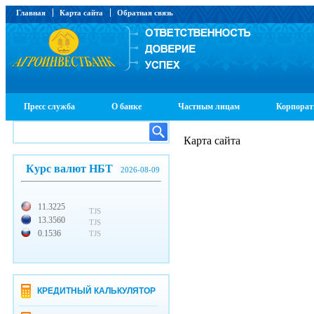
Главная
Карта сайта
Обратная связь
Пресс служба
О банке
Частным лицам
Корпорат
Карта сайта
Курс валют НБТ
2026-08-09
11.3225
TJS
13.3560
TJS
0.1536
TJS
КРЕДИТНЫЙ КАЛЬКУЛЯТОР