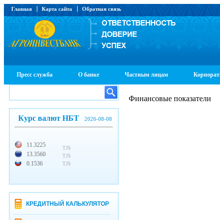
Главная
Карта сайта
Обратная связь
Пресс служба
О банке
Частным лицам
Корпорат
Финансовые показатели
Курс валют НБТ
2026-08-08
11.3225
TJS
13.3560
TJS
0.1536
TJS
КРЕДИТНЫЙ КАЛЬКУЛЯТОР