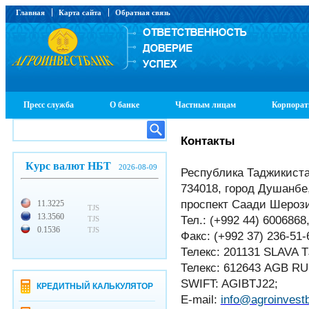
Главная
Карта сайта
Обратная связь
Пресс служба
О банке
Частным лицам
Корпорат
Контакты
Курс валют НБТ
2026-08-09
Республика Таджикист
734018, город Душанбе
проспект Саади Шерози
11.3225
TJS
13.3560
Тел.: (+992 44) 6006868
TJS
0.1536
TJS
Факс: (+992 37) 236-51-
Телекс: 201131 SLAVA T
Телекс: 612643 AGB RU
SWIFT: AGIBTJ22;
КРЕДИТНЫЙ КАЛЬКУЛЯТОР
E-mail:
info@agroinvestb