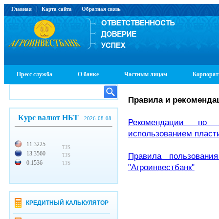
Главная
Карта сайта
Обратная связь
Пресс служба
О банке
Частным лицам
Корпорат
Правила и рекоменда
Курс валют НБТ
2026-08-08
Рекомендации по 
использованием пласт
11.3225
TJS
13.3560
Правила пользовани
TJS
0.1536
TJS
"Агроинвестбанк"
КРЕДИТНЫЙ КАЛЬКУЛЯТОР