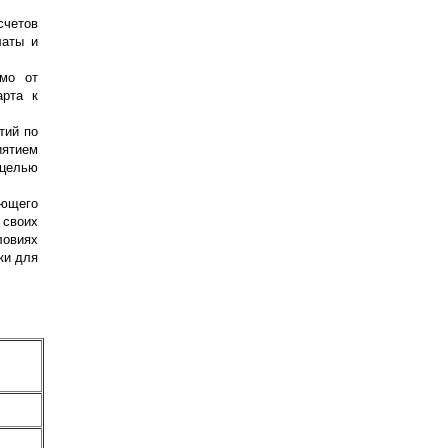
счетов
латы и
мо от
арта к
тий по
ятием
целью
ующего
 своих
ловиях
ки для