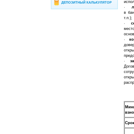
испол
ДЕПОЗИТНЫЙ КАЛЬКУЛЯТОР
·
л
в ба
т.п.);
·
с
мест
основ
·
ко
дове
отк
предс
·
з
Дого
сотру
откры
распр
Мин
взно
Срок