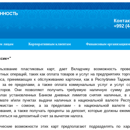
Контак
+992 (4
м лицам
Корпоративным клиентам
Финансовым организациям
ссик+"
льзование пластиковых карт, дает Вкладчику возможность пров
тных операций, таких как оплата товаров и услуг на предприятиях торг
иса, принимающих к обслуживанию карточки, как в Республике Таджик
и за ее пределами, а также оплата коммунальных услуг и услуг с
аторов. Они позволяют получить требуемую наличную сумму ден
елах установленных Банком дневных лимитов снятия наличных, в
омате и/или пунктах выдачи наличных в национальной валюте Респ
икистан – сомони, а за пределами - в национальной валюте с
ывания, а также получать проценты за депозит, которые должны ежем
ляться на депозитный счет за вычетом налога.
ические возможности этих карт предполагают подразделять по хар