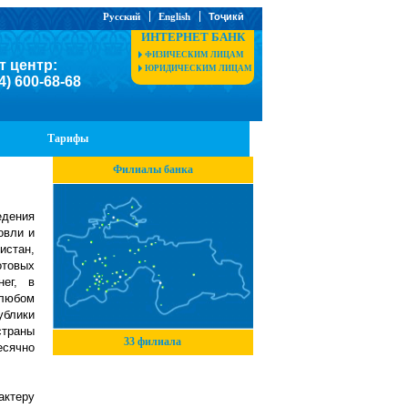
Русский
English
Тоҷикӣ
ИНТЕРНЕТ БАНК
ФИЗИЧЕСКИМ ЛИЦАМ
т центр:
ЮРИДИЧЕСКИМ ЛИЦАМ
4) 600-68-68
Тарифы
Филиалы банка
едения
овли и
истан,
отовых
ег, в
 любом
ублики
траны
33 филиала
есячно
актеру