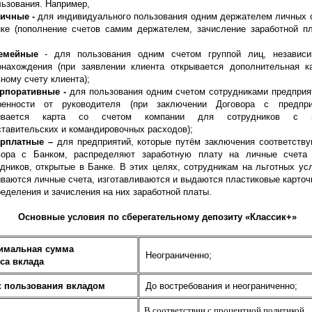
ьзования. Например,
ичные -
для индивидуального пользования одним держателем личных 
нке (пополнение счетов самим держателем, зачисление заработной п
емейные
- для пользования одним счетом группой лиц, независи
онахождения (при заявлении клиента открывается дополнительная к
ному счету клиента);
рпоративные -
для пользования одним счетом сотрудниками предприя
ренности от руководителя (при заключении Договора с предпри
рывается карта со счетом компании для сотрудников с 
тавительских и командировочных расходов);
арплатные –
для предприятий, которые путём заключения соответств
вора с Банком, распределяют заработную плату на личные счета
дников, открытые в Банке. В этих целях, сотрудникам на льготных ус
ваются личные счета, изготавливаются и выдаются пластиковые карточ
еделения и зачисления на них заработной платы.
Основные условия по сберегательному депозиту «Классик+»
имальная сумма
Неограниченно;
са вклада
 пользования вкладом
До востребования и неограниченно;
В соответствии с процентной политикой