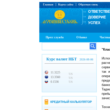
Главная
Карта сайта
Обратная связь
Пресс служба
О банке
Частны
"Кла
Испо
Курс валют НБТ
2026-08-06
расче
серв
так 
11.3225
TJS
опер
13.3560
TJS
пред
0.1536
TJS
банк
Тадж
преб
зачис
КРЕДИТНЫЙ КАЛЬКУЛЯТОР
Техн