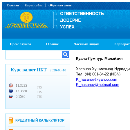
Главная
Карта сайта
Обратная связь
Пресс служба
О банке
Частным лицам
Корпорат
Куала-Лумпур, Малайзия
Хасанов Хушмахмад Нуридди
Курс валют НБТ
2026-08-10
Тел: (44) 601-34-22 (NGN)
K_hasanov@yahoo.com
K_hasanov@hotmail.com
11.3225
TJS
13.3560
TJS
0.1536
TJS
КРЕДИТНЫЙ КАЛЬКУЛЯТОР