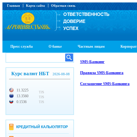
Главная
Карта сайта
Обратная связь
Пресс служба
О банке
Частным лицам
Корпорат
SMS-Банкинг
Правила SMS-Банкинга
Курс валют НБТ
2026-08-08
Соглашение SMS-Банкинга
11.3225
TJS
13.3560
TJS
0.1536
TJS
КРЕДИТНЫЙ КАЛЬКУЛЯТОР