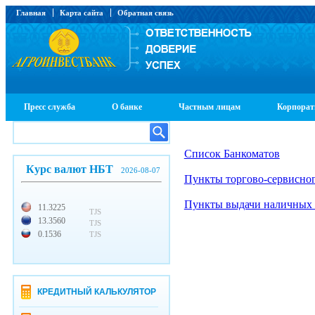
Главная
Карта сайта
Обратная связь
Пресс служба
О банке
Частным лицам
Корпорат
Список Банкоматов
Курс валют НБТ
2026-08-07
Пункты торгово-сервисно
Пункты выдачи наличных 
11.3225
TJS
13.3560
TJS
0.1536
TJS
КРЕДИТНЫЙ КАЛЬКУЛЯТОР