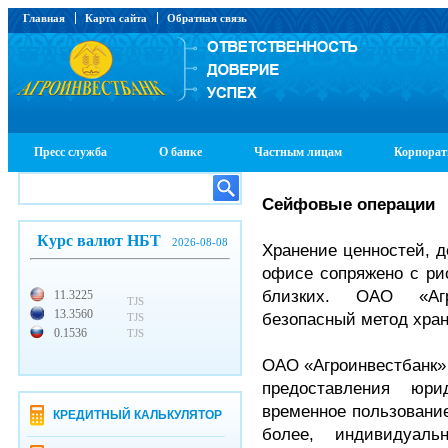
Главная
Карта сайта
Обратная связь
Пресс служба
О банке
Частным лицам
Корпорат
Сейфовые операции
Курс валют НБТ
2026-08-08
Хранение ценностей, д
офисе сопряжено с ри
близких. ОАО «Агр
11.3225
TJS
13.3560
безопасный метод хран
TJS
0.1536
TJS
ОАО «Агроинвестбанк»
предоставления юр
временное пользование
КРЕДИТНЫЙ КАЛЬКУЛЯТОР
более, индивидуал