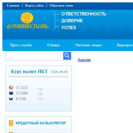
Главная
Карта сайта
Обратная связь
Пресс служба
О банке
Частным лицам
Корпорат
Анелик
Курс валют НБТ
2026-08-09
11.3225
TJS
13.3560
TJS
0.1536
TJS
КРЕДИТНЫЙ КАЛЬКУЛЯТОР