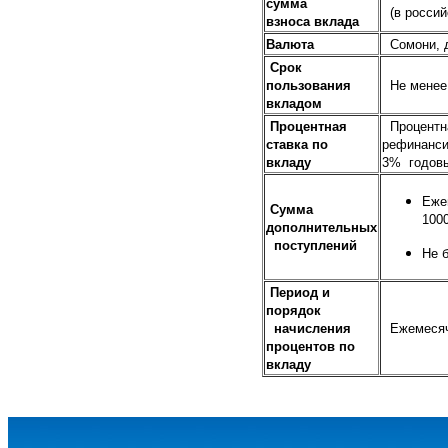
сумма
(в российс
взноса вклада
Валюта
Сомони, д
Срок
пользования
Не менее 
вкладом
Процентная
Процентн
ставка по
рефинанси
вкладу
3% годов
Еже
Сумма
100
дополнительных
поступлений
Не 
Период и
порядок
начисления
Ежемесячн
процентов по
вкладу