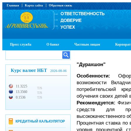
Главная
Карта сайта
Обратная связь
Пресс служба
О банке
Частным лицам
Корпорат
"Дурахшон"
Курс валют НБТ
2026-08-06
Особенности:
Офо
возможности Вкладч
11.3225
TJS
потребительский кр
13.3560
TJS
обучения своих детей 
0.1536
TJS
Рекомендуется:
Физи
средств для пре
высококачественного о
КРЕДИТНЫЙ КАЛЬКУЛЯТОР
Процентная ставка по 
уровня процентной ст