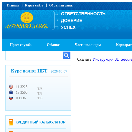
Главная
Карта сайта
Обратная связь
Пресс служба
О банке
Частным лицам
Корпорат
Скачать
Инструкция 3D Secur
Курс валют НБТ
2026-08-07
11.3225
TJS
13.3560
TJS
0.1536
TJS
КРЕДИТНЫЙ КАЛЬКУЛЯТОР