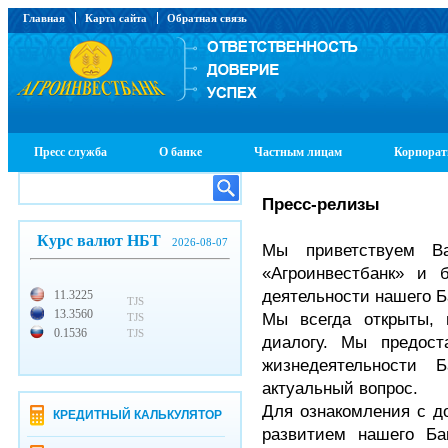
Главная
Карта сайта
Обратная связь
Пресс служба
О банке
Частным лицам
Корпорат
Пресс-релизы
Курс валют НБТ
2026-08-07
Мы приветствуем В
«Агроинвестбанк» и 
деятельности нашего Б
11.3225
TJS
13.3560
Мы всегда открыты, 
TJS
0.1536
TJS
диалогу. Мы предос
жизнедеятельности 
актуальный вопрос.
Для ознакомления с д
КРЕДИТНЫЙ КАЛЬКУЛЯТОР
развитием нашего Б