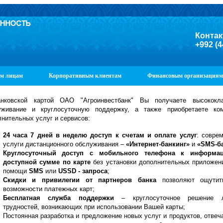
Контак
+992 (4
м лицам
Корпоративным клиентам
Финансовым организациям
нковской картой ОАО "Агроинвестбанк" Вы получаете высококла
уживание и круглосуточную поддержку, а также приобретаете ко
нительных услуг и сервисов:
24 часа 7 дней в неделю доступ к счетам и оплате услуг
: совре
услуги дистанционного обслуживания –
«Интернет-банкинг»
и
«SMS-б
Круглосуточный доступ с мобильного телефона к информа
доступной сумме по карте
без установки дополнительных приложен
помощи
SMS
или
USSD - запроса
;
Скидки и привилегии от партнеров банка
позволяют ощутит
возможности платежных карт;
Бесплатная служба поддержки
– круглосуточное решение 
трудностей, возникающих при использовании Вашей карты;
Постоянная разработка и предложение новых услуг и продуктов, отве