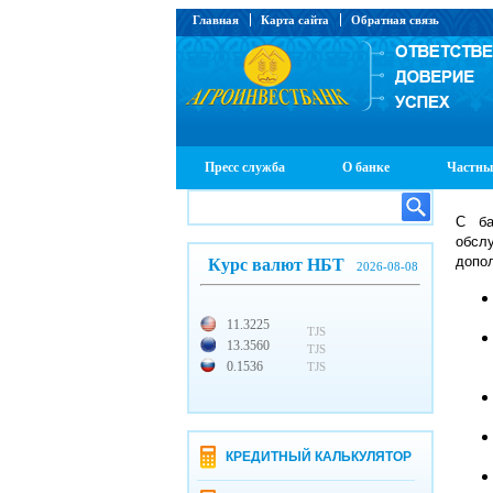
Главная
Карта сайта
Обратная связь
Пресс служба
О банке
Частны
С ба
обсл
допол
Курс валют НБТ
2026-08-08
11.3225
TJS
13.3560
TJS
0.1536
TJS
КРЕДИТНЫЙ КАЛЬКУЛЯТОР