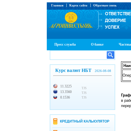
Главная
Карта сайта
Обратная связь
Пресс служба
О банке
Частны
Наи
Курс валют НБТ
2026-08-08
Опер
11.3225
TJS
13.3560
TJS
Граф
0.1536
TJS
в раб
перер
КРЕДИТНЫЙ КАЛЬКУЛЯТОР