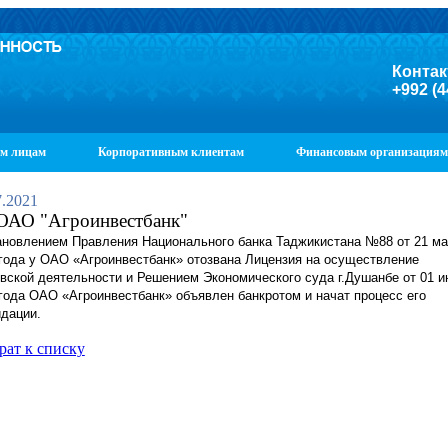
Контак
+992 (4
м лицам
Корпоративным клиентам
Финансовым организациям
7.2021
ОАО "Агроинвестбанк"
ановлением Правления Национального банка Таджикистана №88 от 21 ма
года у ОАО «Агроинвестбанк» отозвана Лицензия на осуществление
вской деятельности и Решением Экономического суда г.Душанбе от 01 
года ОАО «Агроинвестбанк» объявлен банкротом и начат процесс его
дации.
рат к списку