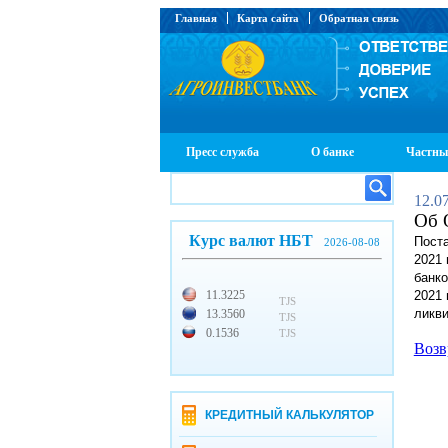
Главная
Карта сайта
Обратная связь
Пресс служба
О банке
Частны
12.0
Об 
Курс валют НБТ
Пост
2026-08-08
2021 
банко
11.3225
2021 
TJS
ликви
13.3560
TJS
0.1536
TJS
Возв
КРЕДИТНЫЙ КАЛЬКУЛЯТОР