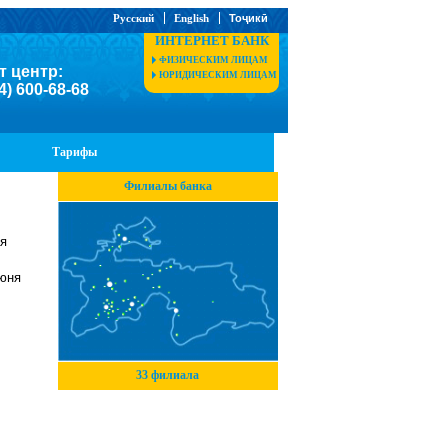
Русский
English
Тоҷикӣ
ИНТЕРНЕТ БАНК
ФИЗИЧЕСКИМ ЛИЦАМ
т центр:
ЮРИДИЧЕСКИМ ЛИЦАМ
4) 600-68-68
Тарифы
Филиалы банка
я
июня
33 филиала