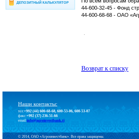
По всем вопросам обр
ДЕПОЗИТНЫЙ КАЛЬКУЛЯТОР
44-600-32-45 - Фонд с
44-600-68-68 - ОАО «А
.
Возврат к списку
Наши контакты:
тел:
+992 (44) 600-68-68, 600-53-06, 600-53-07
факс:
+992 (37) 236-51-66
email:
info@agroinvestbank.tj
© 2014, ОАО «Агроинвестбанк». Все права защищены.