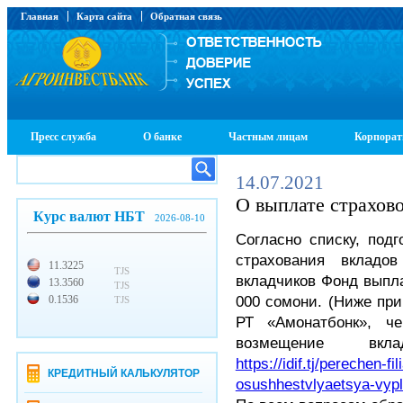
Главная
Карта сайта
Обратная связь
Пресс служба
О банке
Частным лицам
Корпорат
14.07.2021
О выплате страхов
Курс валют НБТ
2026-08-10
Согласно списку, под
страхования вкладо
11.3225
TJS
вкладчиков Фонд выпла
13.3560
TJS
000 сомони. (Ниже пр
0.1536
TJS
РТ «Амонатбонк», че
возмещение вкла
https://idif.tj/perechen-
КРЕДИТНЫЙ КАЛЬКУЛЯТОР
osushhestvlyaetsya-vypla