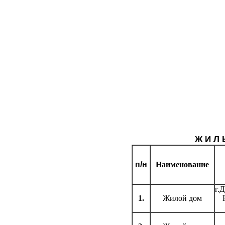
Ж И Л 
п/н
Наименование
г.
1.
Жилой дом