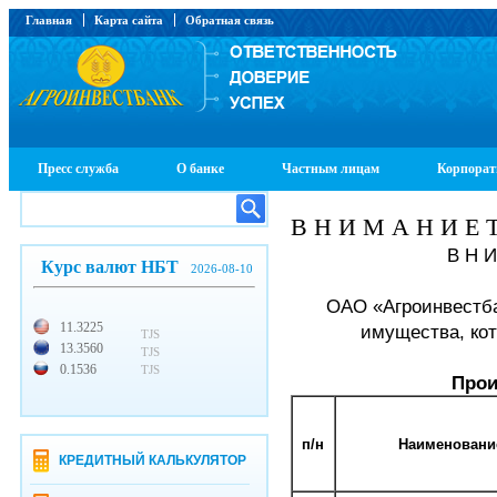
Главная
Карта сайта
Обратная связь
Пресс служба
О банке
Частным лицам
Корпорат
В Н И М А Н И Е Т
В Н И
Курс валют НБТ
2026-08-10
ОАО «Агроинвестба
11.3225
имущества, кот
TJS
13.3560
TJS
0.1536
TJS
Прои
п/н
Наименовани
КРЕДИТНЫЙ КАЛЬКУЛЯТОР