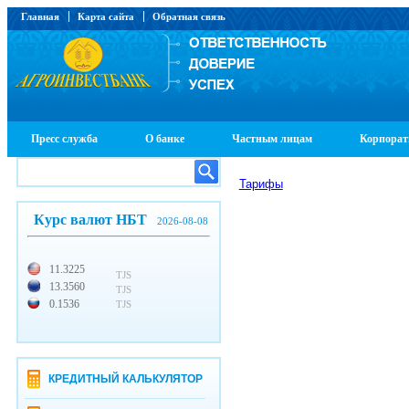
Главная
Карта сайта
Обратная связь
Пресс служба
О банке
Частным лицам
Корпорат
Тарифы
Курс валют НБТ
2026-08-08
11.3225
TJS
13.3560
TJS
0.1536
TJS
КРЕДИТНЫЙ КАЛЬКУЛЯТОР