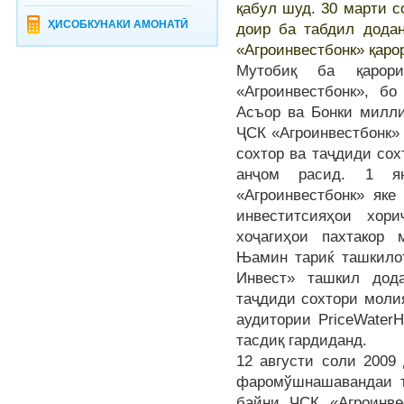
қабул шуд. 30 марти 
ҲИСОБКУНАКИ АМОНАТӢ
доир ба табдил дода
«Агроинвестбонк» қаро
Мутобиқ ба қарор
«Агроинвестбонк», б
Асъор ва Бонки милли
ҶСК «Агроинвестбонк» 
сохтор ва таҷдиди сох
анҷом расид. 1 я
«Агроинвестбонк» яке
инвеститсияҳои хор
хоҷагиҳои пахтакор 
Њамин тариќ ташкило
Инвест» ташкил дод
таҷдиди сохтори моли
аудитории PriceWaterH
тасдиқ гардиданд.
12 августи соли 2009
фаромўшнашавандаи 
байни ҶСК «Агроинве