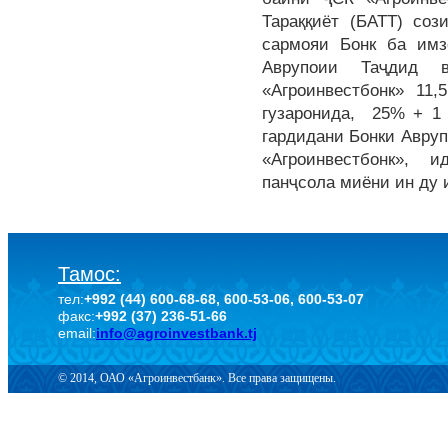
Тараққиёт (БАТТ) со
сармояи Бонк ба имз
Аврупоии Таҷдид 
«Агроинвестбонк» 11
гузаронида, 25% + 1 
гардидани Бонки Авруп
«Агроинвестбонк», 
панҷсола миёни ин ду
Тамос:
тел:
+992 (44) 600-68-68, 600-53-06, 600-53-07
факс:
+992 (37) 236-51-66
email:
info@agroinvestbank.tj
© 2014, ОАО «Агроинвестбанк». Все права защищены.