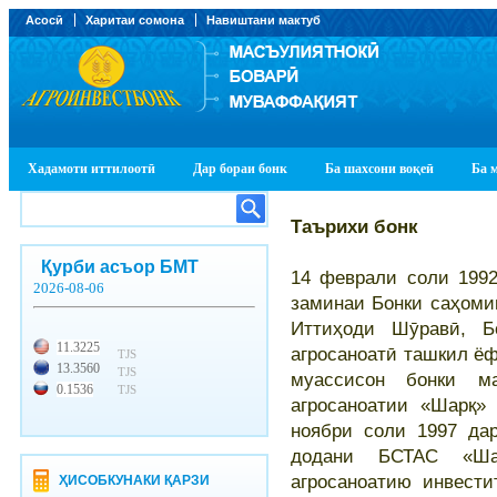
Асосӣ
Харитаи сомона
Навиштани мактуб
Хадамоти иттилоотӣ
Дар бораи бонк
Ба шахсони воқеӣ
Ба 
Таърихи бонк
Қурби асъор БМТ
14 феврали соли 1992
2026-08-06
заминаи Бонки саҳоми
Иттиҳоди Шӯравӣ, Б
11.3225
агросаноатӣ ташкил ёф
TJS
13.3560
TJS
муассисон бонки м
0.1536
TJS
агросаноатии «Шарқ»
ноябри соли 1997 да
додани БСТАС «Ша
агросаноатию инвести
ҲИСОБКУНАКИ ҚАРЗИ