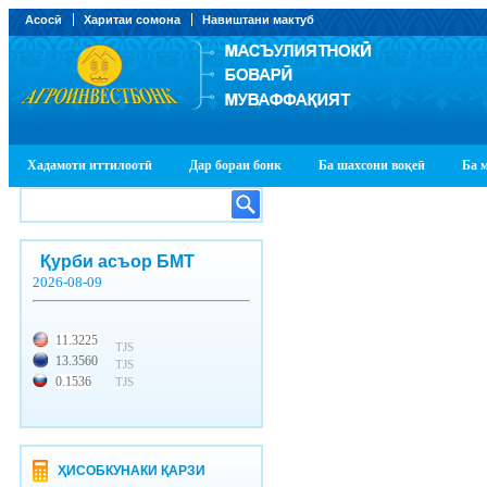
Асосӣ
Харитаи сомона
Навиштани мактуб
Хадамоти иттилоотӣ
Дар бораи бонк
Ба шахсони воқеӣ
Ба 
Қурби асъор БМТ
2026-08-09
11.3225
TJS
13.3560
TJS
0.1536
TJS
ҲИСОБКУНАКИ ҚАРЗИ