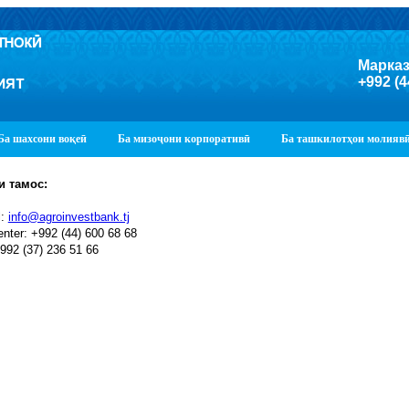
Марказ
+992 (4
Ба шахсони воқеӣ
Ба мизоҷони корпоративӣ
Ба ташкилотҳои молияв
и тамос:
l:
info@agroinvestbank.tj
center: +992 (44) 600 68 68
+992 (37) 236 51 66