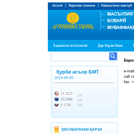
Асосӣ
Харитаи сомона
Навиштани мактуб
Хадамоти иттилоотӣ
Дар бораи бонк
Баро
е-mai
Қурби асъор БМТ
call 
2026-08-06
fax: 
11.3225
TJS
13.3560
TJS
0.1536
TJS
ҲИСОБКУНАКИ ҚАРЗИ