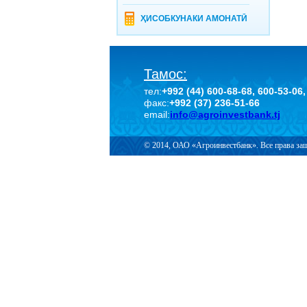
ҲИСОБКУНАКИ АМОНАТӢ
Тамос:
тел:
+992 (44) 600-68-68, 600-53-06,
факс:
+992 (37) 236-51-66
email:
info@agroinvestbank.tj
© 2014, ОАО «Агроинвестбанк». Все права з