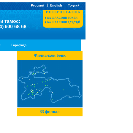
Русский
English
Тоҷикӣ
ИНТЕРНЕТ-БОНК
БА ШАХСОНИ ВОҚЕӢ
и тамос:
БА ШАХСОНИ ҲУҚУҚӢ
4) 600-68-68
ӣ
Тарофаҳо
Филиалҳои бонк
33 филиал