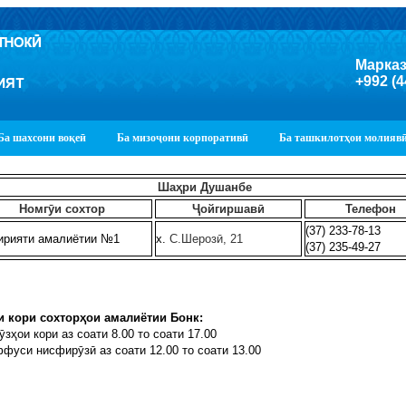
Марказ
+992 (4
Ба шахсони воқеӣ
Ба мизоҷони корпоративӣ
Ба ташкилотҳои молияв
Шаҳри Душанбе
Номгӯи сохтор
Ҷойгиршавӣ
Телефон
(37) 233-78-13
ирияти амалиётии №1
х.
С.Шерозӣ, 21
(37) 235-49-27
и кори сохторҳои амалиётии Бонк:
ӯзҳои кори аз соати 8.00 то соати 17.00
фуси нисфирӯзӣ аз соати 12.00 то соати 13.00