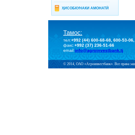
ҲИСОБКУНАКИ АМОНАТӢ
Тамос:
тел:
+992 (44) 600-68-68, 600-53-06,
факс:
+992 (37) 236-51-66
email:
info@agroinvestbank.tj
© 2014, ОАО «Агроинвестбанк». Все права з