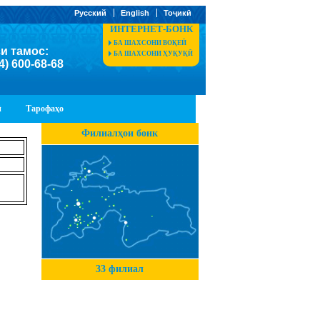
Русский
English
Тоҷикӣ
ИНТЕРНЕТ-БОНК
БА ШАХСОНИ ВОҚЕӢ
и тамос:
БА ШАХСОНИ ҲУҚУҚӢ
4) 600-68-68
ӣ
Тарофаҳо
Филиалҳои бонк
33 филиал