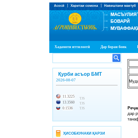
Асосӣ
Харитаи сомона
Навиштани мактуб
Хадамоти иттилоотӣ
Дар бораи бонк
Қурби асъор БМТ
2026-08-07
Муд
11.3225
TJS
13.3560
TJS
Реҷа
0.1536
TJS
дар р
танаф
ҲИСОБКУНАКИ ҚАРЗИ