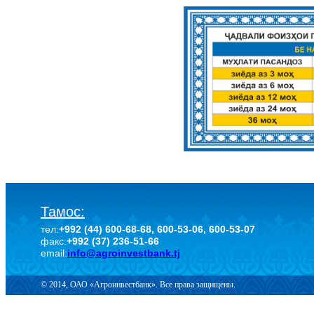
Тамос:
тел:
+992 (44) 600-68-68, 600-53-06, 600-53-07
факс:
+992 (37) 236-51-66
email:
info@agroinvestbank.tj
© 2014, ОАО «Агроинвестбанк». Все права защищены.