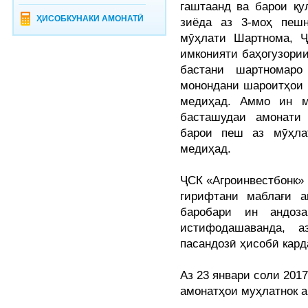
гаштаанд ва барои қу
ҲИСОБКУНАКИ АМОНАТӢ
зиёда аз 3-моҳ пеш
мӯҳлати Шартнома, Ҷ
имконияти баҳогузори
бастани шартномар
монондани шароитҳои 
медиҳад. Аммо ин м
басташудаи амонати
барои пеш аз мӯҳла
медиҳад.
ҶСК «Агроинвестбонк» 
гирифтани маблағи 
баробари ин андоз
истифодашаванда, 
пасандозӣ ҳисобӣ кар
Аз 23 январи соли 201
амонатҳои муҳлатнок а