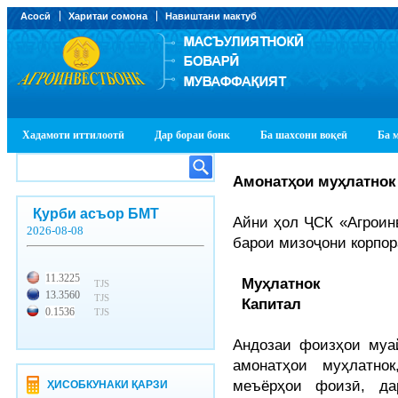
Асосӣ
Харитаи сомона
Навиштани мактуб
Хадамоти иттилоотӣ
Дар бораи бонк
Ба шахсони воқеӣ
Ба 
Амонатҳои м
у
ҳлатнок
Қурби асъор БМТ
Айни ҳол ҶСК «Агроин
2026-08-08
барои мизоҷони корпо
11.3225
Муҳлатнок
TJS
13.3560
TJS
Капитал
0.1536
TJS
Андозаи фоизҳои муа
амонатҳои муҳлатно
меъёрҳои фоизӣ, да
ҲИСОБКУНАКИ ҚАРЗИ