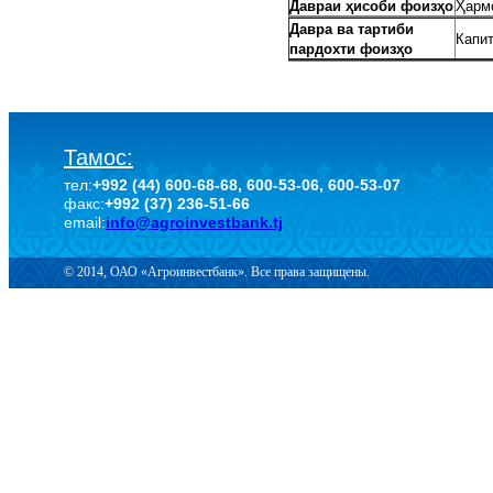
Давраи ҳисоби фоизҳо
Ҳарм
Давра ва тартиби
Капит
пардохти фоизҳо
Тамос:
тел:
+992 (44) 600-68-68, 600-53-06, 600-53-07
факс:
+992 (37) 236-51-66
email:
info@agroinvestbank.tj
© 2014, ОАО «Агроинвестбанк». Все права защищены.