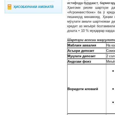
истифода бурдааст, бармегар
ҲИСОБКУНАКИ АМОНАТӢ
Ҳангоми риояи шартҳои д
«Агроинвестбонк» ба ӯ кред
пешниҳод менамояд. Ҳаҷми м
мӯҳлати амали шартномаи де
кредит аз меъёрӣ бозтамвили
дошта + 10 % муқаррар карда
Шартҳои асосии маҳсулоти
Маблағи аввалия
На ка
Асъори депозит
Сомон
Муҳлати депозит
2 сол
Андозаи фоиз
Меъё
Воридоти иловагӣ