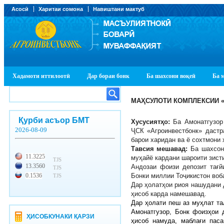
Асосӣ
Харитаи сомона
Навиштани мактуб
Хадамоти иттилоотӣ
Дар бораи бонк
Ба шахсони воқеӣ
Ба 
МАҲСУЛОТИ КОМПЛЕКСИИ 
Қурби асъор БМТ
Хусусиятҳо:
Ба Амонатгузор 
2026-08-09
ҶCК «Агроинвестбонк» дастр
барои харидан ва ё сохтмони 
Тавсия мешавад:
Ба шахсон
11.3225
муҳайё кардани шароити зисти
TJS
13.3560
Андозаи фоизи депозит тағй
TJS
0.1536
Бонки миллии Тоҷикистон воб
TJS
Дар ҳолатҳои риоя нашудани 
ҳисоб карда намешавад.
Дар ҳолати пеш аз муҳлат та
Амонатгузор, Бонк фоизҳои 
ҲИСОБКУНАКИ ҚАРЗИ
ҳисоб намуда, маблағи паса