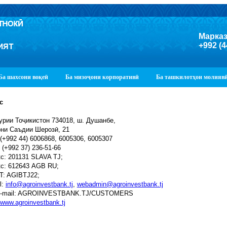
Марказ
+992 (4
Ба шахсони воқеӣ
Ба мизоҷони корпоративӣ
Ба ташкилотҳои молияв
с
рии Тоҷикистон 734018, ш. Душанбе,
ни Саъдии Шерозӣ, 21
 (+992 44) 6006868, 6005306, 6005307
 (+992 37) 236-51-66
с: 201131 SLAVA TJ;
с: 612643 AGB RU;
T: AGIBTJ22;
l:
info@agroinvestbank.tj
,
webadmin@agroinvestbank.tj
nt-mail: AGROINVESTBANK.TJ/CUSTOMERS
//www.agroinvestbank.tj