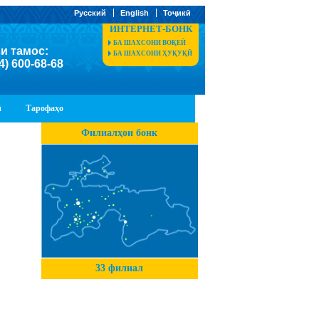
Русский
English
Тоҷикӣ
ИНТЕРНЕТ-БОНК
БА ШАХСОНИ ВОҚЕӢ
и тамос:
БА ШАХСОНИ ҲУҚУҚӢ
4) 600-68-68
ӣ
Тарофаҳо
Филиалҳои бонк
33 филиал