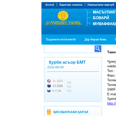
Асосӣ
Харитаи сомона
Навиштани мактуб
Хадамоти иттилоотӣ
Дар бораи бонк
Тамо
Ҷумҳу
Қурби асъор БМТ
хиёбо
2026-08-09
Тел.:
Факс:
Телек
11.3225
TJS
Телек
13.3560
TJS
SWIF
0.1536
TJS
E-mai
Spri
http:
ҲИСОБКУНАКИ ҚАРЗИ