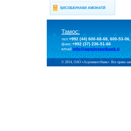
ҲИСОБКУНАКИ АМОНАТӢ
Тамос:
тел:
+992 (44) 600-68-68, 600-53-06,
факс:
+992 (37) 236-51-66
email:
info@agroinvestbank.tj
© 2014, ОАО «Агроинвестбанк». Все права з