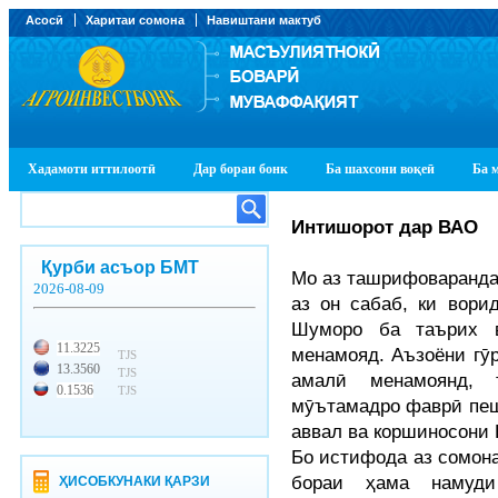
Асосӣ
Харитаи сомона
Навиштани мактуб
Хадамоти иттилоотӣ
Дар бораи бонк
Ба шахсони воқеӣ
Ба 
Интишорот дар ВАО
Қурби асъор БМТ
Мо аз ташрифоваранда
2026-08-09
аз он сабаб, ки вор
Шуморо ба таърих в
11.3225
менамояд. Аъзоёни гӯ
TJS
13.3560
TJS
амалӣ менамоянд,
0.1536
TJS
мӯътамадро фаврӣ пеш
аввал ва коршиносони 
Бо истифода аз сомон
бораи ҳама намуди
ҲИСОБКУНАКИ ҚАРЗИ