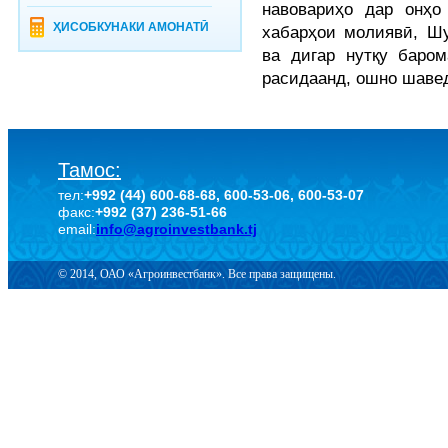
навовариҳо дар онҳо
ҲИСОБКУНАКИ АМОНАТӢ
хабарҳои молиявӣ, Ш
ва дигар нутқу баро
расидаанд, ошно шаве
Тамос:
тел:
+992 (44) 600-68-68, 600-53-06, 600-53-07
факс:
+992 (37) 236-51-66
email:
info@agroinvestbank.tj
© 2014, ОАО «Агроинвестбанк». Все права защищены.