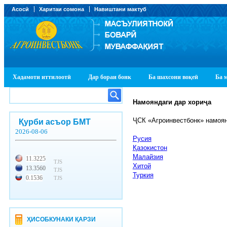
Асосӣ
Харитаи сомона
Навиштани мактуб
Хадамоти иттилоотӣ
Дар бораи бонк
Ба шахсони воқеӣ
Ба 
Намояндаги дар хори
ҷ
а
ҶСК «Агроинвестбонк» намоян
Қурби асъор БМТ
2026-08-06
Русия
Қазокистон
Малайзия
11.3225
TJS
Хитой
13.3560
TJS
Туркия
0.1536
TJS
ҲИСОБКУНАКИ ҚАРЗИ