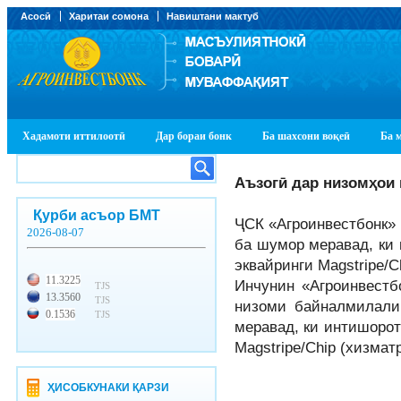
Асосӣ
Харитаи сомона
Навиштани мактуб
Хадамоти иттилоотӣ
Дар бораи бонк
Ба шахсони воқеӣ
Ба 
Аъзогӣ дар низомҳои
Қурби асъор БМТ
ҶСК «Агроинвестбонк» 
2026-08-07
ба шумор меравад, ки 
эквайринги Magstripe/C
11.3225
Инчунин «Агроинвестб
TJS
13.3560
TJS
низоми байналмилалии
0.1536
TJS
меравад, ки интишорот
Magstripe/Chip (хизмат
ҲИСОБКУНАКИ ҚАРЗИ