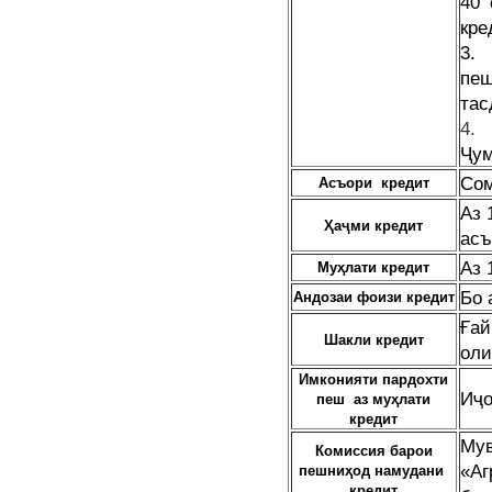
40 
кре
3.
пе
тас
Ҷум
Со
Асъори
кредит
Аз 
Ҳаҷми
кредит
асъ
Аз 
Муҳлати
кредит
Бо 
Андозаи фоизи кредит
Ғай
Шакли
кредит
оли
Имконияти пардохти
Иҷо
пеш
аз муҳлати
кредит
М
Комиссия барои
«Аг
пешниҳод намудани
кредит