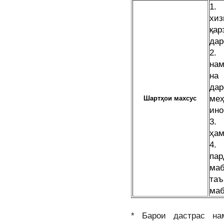
1.
хи
қа
дар
2. 
нам
на
дар
меҳ
Шартҳои махсус
ино
3.
ҳам
4
па
ма
таъ
маб
* Барои дастрас на