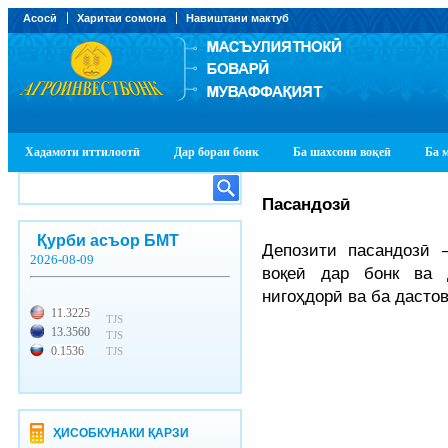
Асосӣ
Харитаи сомона
Навиштани мактуб
Хадамоти иттилоотӣ
Дар бораи бонк
Ба шахсони воқеӣ
Ба 
Пасандоз
ӣ
Қурби асъор БМТ
Депозити пасандозӣ 
2026-08-09
воқеӣ дар бонк ва 
нигоҳдорӣ ва ба даст
11.3225
TJS
13.3560
TJS
0.1536
TJS
ҲИСОБКУНАКИ ҚАРЗИ