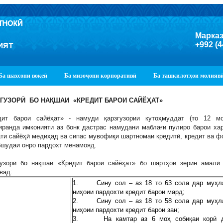
Марказ
+992 (4
Ба шахсони воқеӣ
Ба мизоҷони корпоративӣ
Ба ташкилотҳои молияв
ЗГУЗОРӢ
БО НАҚШАИ
«КРЕДИТ БАРОИ САЙЁҲАТ»
дит барои сайёҳат» - намуди қарзгузории кутоҳмуддат (то 12 м
иранда имконияти аз бонк дастрас намудани маблағи пулиро барои ха
ти сайёҳӣ медиҳад ва сипас мувофиқи шартномаи кредитӣ, кредит ва ф
бшудаи онро пардохт менамояд.
гузорӣ бо нақшаи «Кредит барои сайёҳат» бо шартҳои зерин амалӣ
вад:
1. Сину сол – аз 18 то 63 сола дар муҳл
ниҳоии пардохти кредит барои мард;
2. Сину сол – аз 18 то 58 сола дар муҳл
ниҳоии пардохти кредит барои зан;
3. На камтар аз 6 моҳ собиқаи корӣ 