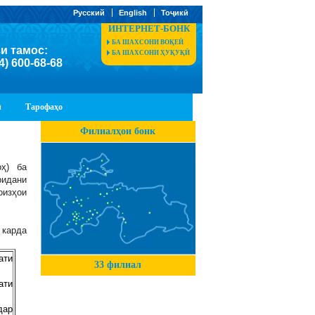
Русский
English
Тоҷикӣ
ИНТЕРНЕТ-БОНК
БА ШАХСОНИ ВОҚЕӢ
и тамос:
БА ШАХСОНИ ҲУҚУҚӢ
4) 600-68-68
ӣ
Тарофаҳо
Филиалҳои бонк
оҳ) ба
ридани
оизҳои
 карда
ати
33 филиал
ати
дар