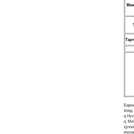
Ман
Тар
Баро
бояд 
q Нус
q Ма
ҳуҷҷ
иҷоза