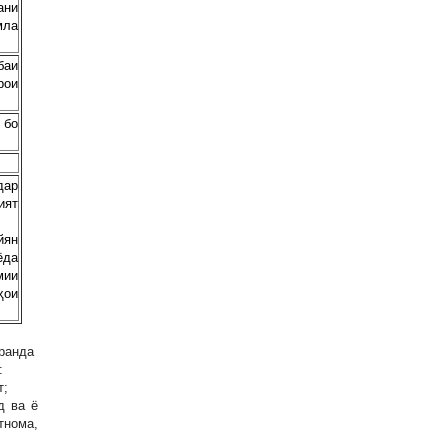
ани
мла
баи
рои
 бо
дар
ият
йян
ёда
мии
ҳои
иранда
:
т;
д ва ё
тнома,