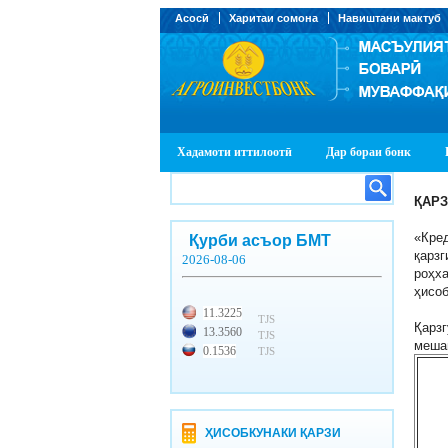
Асосӣ
Харитаи сомона
Навиштани мактуб
Хадамоти иттилоотӣ
Дар бораи бонк
ҚАР
«Кре
Қурби асъор БМТ
қарзг
2026-08-06
роҳха
ҳисо
11.3225
TJS
Қарз
13.3560
TJS
меша
0.1536
TJS
ҲИСОБКУНАКИ ҚАРЗИ