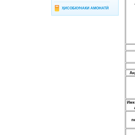
ҲИСОБКУНАКИ АМОНАТӢ
Ан
Имк
п