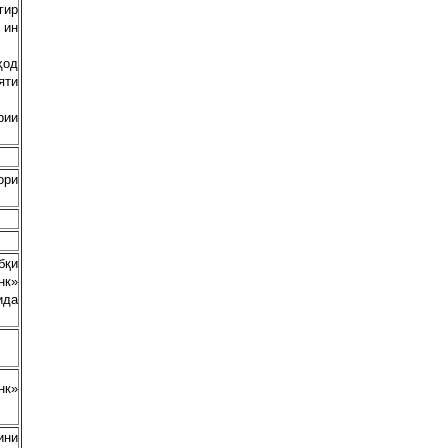
гир
 ин
од
яти
рии
ори
бқи
нк»
ида
нк»
ини