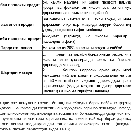
он, ҳаҷми маблағе, ки барои пардохт намуд
баи пардохти кредит
кредит ва фоизҳои он кифоя аст, аз он ҷу
даромадҳо аз фаъолияти соҳибкорӣ.
Замонати на камтар аз 1 шахси воқеӣ, ки ман
Таъминоти
кредит
даромади онҳо дар мавриди зарурӣ барои иҷ
уҳдадориҳояшон кифоя мебошад.
Аннуитет (ҳармоҳа, бо ҳиссаи баробар
тиби пардохти
кредит
назардошти фоиз)
Пардохти
аввал
На камтар аз 20% аз арзиши роҳхати сайёҳӣ
1. Кредит аз тарафи бонки хизматрасон, ки 
маӣали зисти қарзгиранда воқеъ аст барасм
дароварда мешавад;
2. Ҳангоми баррасии ариза оиди муа
Шартҳои махсус
намудани маблағи кредити xудошаванда на зи
аз 50%-и маблағи умумии даромадҳои рас
қарзгиранда (музди меҳнат ва дигар даромад
иловагӣ) ба инобат гирифта мешавад.
и дастрас намудани кредит бо нақшаи «Кредит барои сайёҳат»
қарзг
ҳатман ба корманди кредитии бонк ҳуҷҷатҳои зеринро пешниҳод намояд
хаи шиносномаи қарзгиранда ва зомини вай бо нишондоди қайди ҷои зис
ълумотнома аз ҷои кори қарзгиранда ва зомини вай дар бораи дарома
атҳои дигари тасдиқкунандаи фаъолияти соҳибкории онҳо (шаҳода
тнома, патент, пардохтҳои андоз ва ғ.);