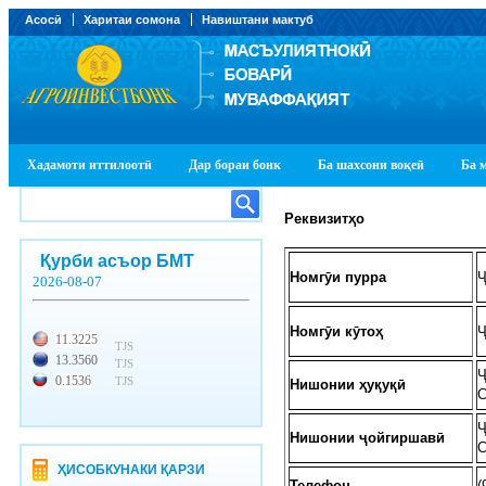
Асосӣ
Харитаи сомона
Навиштани мактуб
Хадамоти иттилоотӣ
Дар бораи бонк
Ба шахсони воқеӣ
Ба 
Реквизитҳо
Қурби асъор БМТ
Номг
ӯ
и
пурра
Ҷ
2026-08-07
Номг
ӯ
и
к
ӯ
то
ҳ
Ҷ
11.3225
TJS
13.3560
TJS
Ҷ
0.1536
TJS
Нишонии ҳуқуқ
ӣ
С
Ҷ
Нишонии ҷойгиршавӣ
С
ҲИСОБКУНАКИ ҚАРЗИ
Телефон
(