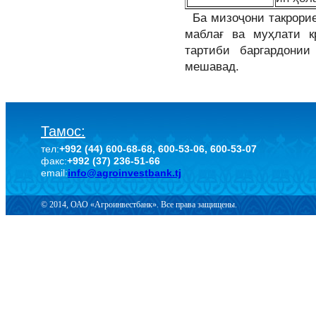
Ба мизоҷони такрорие,
маблағ ва муҳлати к
тартиби баргардони
мешавад.
Тамос:
тел:
+992 (44) 600-68-68, 600-53-06, 600-53-07
факс:
+992 (37) 236-51-66
email:
info@agroinvestbank.tj
© 2014, ОАО «Агроинвестбанк». Все права защищены.