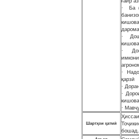
ғайр а
· Ба ғ
баниз
кишова
дарома
· Дош
кишова
· Дош
имкони
агроно
· Над
қарзӣ
· Дора
· Доро
кишова
· Мавҷ
Ҳисса
Тоҷики
Шартҳои ҳатмӣ
бошад