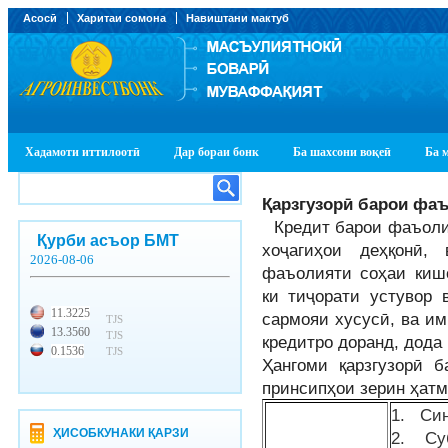
Асосӣ
Харитаи сомона
Навиштани мактуб
Хадамоти иттилоотӣ
Дар бораи бонк
Ба шахсони воқеӣ
Ба 
Қарзгузор
ӣ
барои фаъ
Кредит барои фаъоли
Қурби асъор БМТ
хоҷагиҳои деҳқонӣ,
2026-08-06
фаъолияти соҳаи кишо
ки тиҷорати устувор 
11.3225
сармояи хусусӣ, ва и
TJS
13.3560
TJS
кредитро доранд, дод
0.1536
TJS
Ҳангоми қарзгузорӣ 
принсипҳои зерин ҳат
1. Син
ҲИСОБКУНАКИ ҚАРЗИ
2. Суб