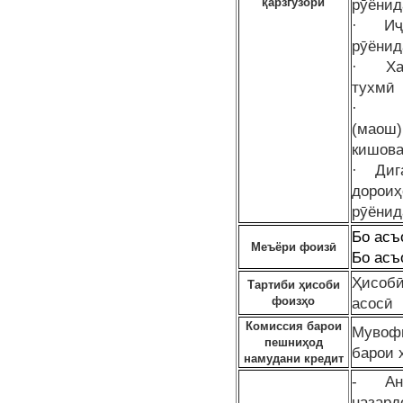
қарзгузорӣ
рӯёнид
· Иҷо
рӯёнид
· Хар
тухм
· Пар
(маош
кишов
· Дига
дорои
рӯёнид
Бо асъ
Меъёри фоизӣ
Бо асъ
Ҳисобӣ
Тартиби ҳисоби
фоизҳо
асосӣ
Комиссия барои
Мувофи
пешниҳод
барои 
намудани кредит
- Анну
назард