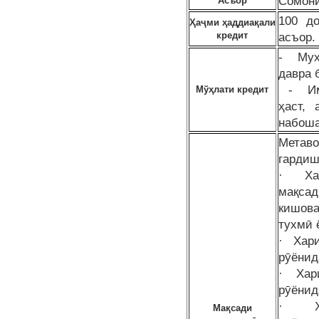
Сомонӣ
Асъор
100 д
Ҳаҷми ҳаддиақали
кредит
асъор.
- Муҳ
давра 
- Имк
Мўҳлати кредит
ҳаст,
набош
Мета
гарди
· Хар
мақсад
кишов
тухмӣ 
· Хари
рӯёнид
· Хари
рӯёнид
· Хар
Мақсади