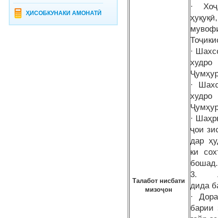
· Хоҷ
ҲИСОБКУНАКИ АМОНАТӢ
ҳуқуқ
мувоф
Тоҷики
· Шахс
худро
Ҷумҳур
· Шахс
худро
Ҷумҳур
· Шаҳр
ҷои зи
дар ҳу
ки сох
бошад
3. Ар
Талабот нисбати
дида б
мизоҷон
· Дора
барии 