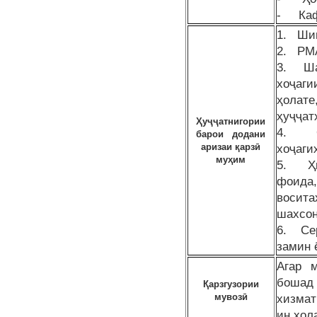
- Каф
1. Шин
2. Р
3. Ша
хоҷаги
ҳолате
ҳуҷҷат
Ҳуҷҷатнигории
4. Ои
барои додани
аризаи қарзӣ
хоҷаги
муҳим
5. Ҳи
фоида,
восит
шахсон
6. Сер
замин 
Агар 
бошад
Қарзгузории
мувозӣ
хизмат
ин ҳол