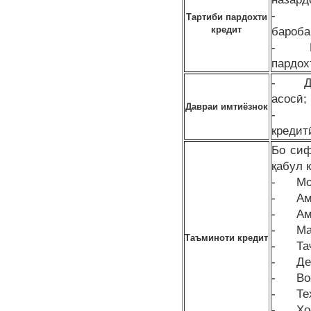
- Ҳар
Тартиби пардохти
кредит
бароба
- Пар
пардох
- Дав
асосӣ;
Давраи имтиёзнок
- Муф
кредит
Бо сиф
қабул 
- Мол
- Амв
- Амв
- Мас
Таъминоти кредит
- Таҷ
- Деп
- Вос
- Тех
- Ҳос