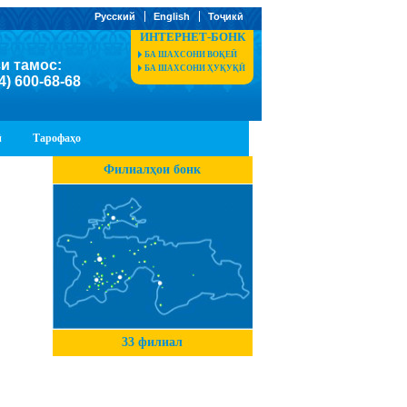
Русский
English
Тоҷикӣ
ИНТЕРНЕТ-БОНК
БА ШАХСОНИ ВОҚЕӢ
и тамос:
БА ШАХСОНИ ҲУҚУҚӢ
4) 600-68-68
ӣ
Тарофаҳо
Филиалҳои бонк
33 филиал