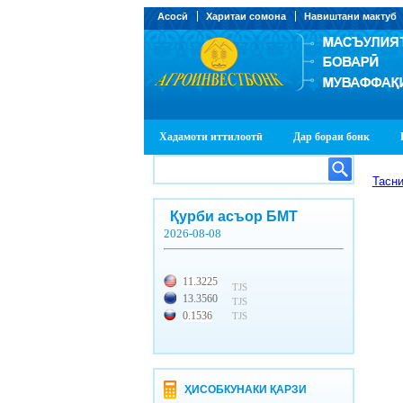
Асосӣ
Харитаи сомона
Навиштани мактуб
Хадамоти иттилоотӣ
Дар бораи бонк
Тасни
Қурби асъор БМТ
2026-08-08
11.3225
TJS
13.3560
TJS
0.1536
TJS
ҲИСОБКУНАКИ ҚАРЗИ