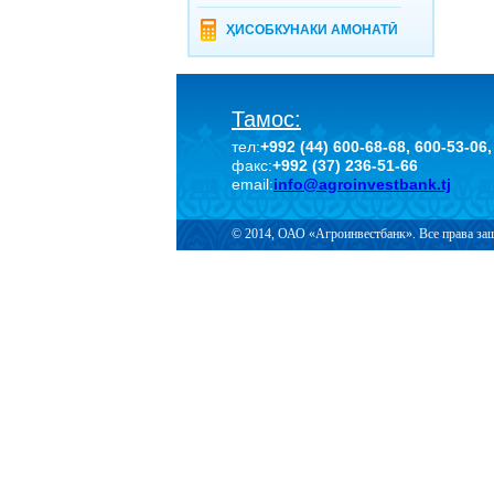
ҲИСОБКУНАКИ АМОНАТӢ
Тамос:
тел:
+992 (44) 600-68-68, 600-53-06,
факс:
+992 (37) 236-51-66
email:
info@agroinvestbank.tj
© 2014, ОАО «Агроинвестбанк». Все права з