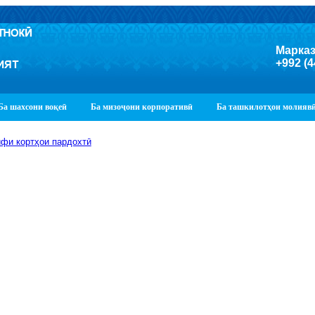
Марказ
+992 (4
Ба шахсони воқеӣ
Ба мизоҷони корпоративӣ
Ба ташкилотҳои молияв
фи кортҳои пардохтӣ