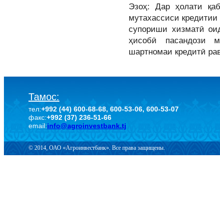
Эзоҳ: Дар ҳолати қаб
мутахассиси кредитии 
супориши хизматӣ ои
ҳисобӣ пасандози 
шартномаи кредитӣ рав
Тамос:
тел:
+992 (44) 600-68-68, 600-53-06, 600-53-07
факс:
+992 (37) 236-51-66
email:
info@agroinvestbank.tj
© 2014, ОАО «Агроинвестбанк». Все права защищены.