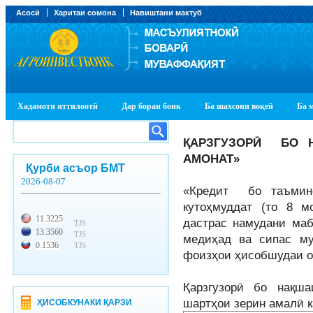
Асосӣ
Харитаи сомона
Навиштани мактуб
Хадамоти иттилоотӣ
Дар бораи бонк
Ба шахсони воқеӣ
Ба 
ҚАРЗГУЗОРӢ
БО 
АМОНАТ»
Қурби асъор БМТ
2026-08-07
«Кредит бо таъмин
кутоҳмуддат
(то 8 м
11.3225
дастрас намудани маб
TJS
13.3560
TJS
медиҳад ва сипас му
0.1536
TJS
фоизҳои ҳисобшудаи о
Қарзгузорӣ бо нақш
шартҳои зерин амалӣ 
ҲИСОБКУНАКИ ҚАРЗИ