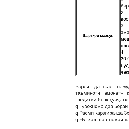
бар
2.
вос
3.
ам
Шартҳои махсус
меш
ниг
4. 
20 
бу
чак
Барои дастрас нам
таъминоти амонат» 
кредитии бонк ҳуҷҷатҳ
q Гувоҳнома дар бораи
q Расми қарзгиранда 3х
q Нусхаи шартномаи п