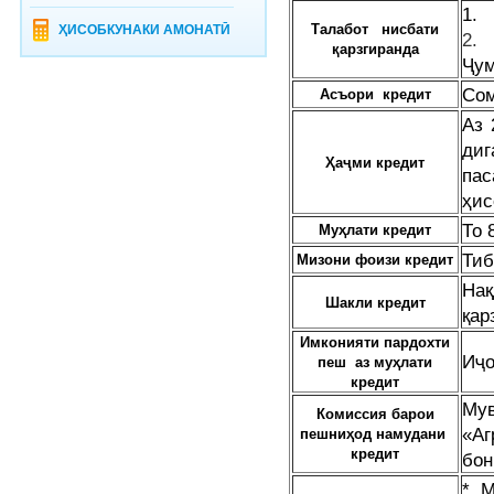
1. 
Талабот
нисбати
ҲИСОБКУНАКИ АМОНАТӢ
қ
арзгиранда
Ҷум
Сом
Асъори
кредит
Аз 
диг
Ҳаҷми
кредит
па
ҳис
То 
Муҳлати
кредит
Тиб
Мизони фоизи кредит
На
Шакли
кредит
қар
Имконияти пардохти
Иҷо
пеш
аз муҳлати
кредит
М
Комиссия барои
«Аг
пешниҳод намудани
кредит
бон
* М