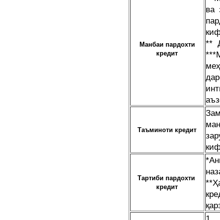
ва 
пар
киф
** 
Манбаи пардохти
кредит
***
ме
да
инт
аъз
Зам
ма
Таъминоти
кредит
за
киф
*Ан
наз
Тартиби пардохти
**Ҳ
кредит
кр
қар
1. 