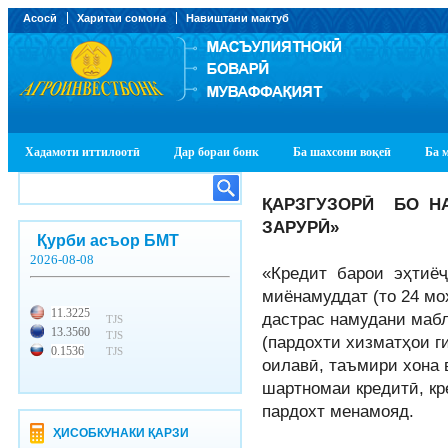
Асосӣ
Харитаи сомона
Навиштани мактуб
Хадамоти иттилоотӣ
Дар бораи бонк
Ба шахсони воқеӣ
Ба 
ҚАРЗГУЗОРӢ БО Н
ЗАРУРӢ»
Қурби асъор БМТ
2026-08-08
«Кредит барои эҳтиёҷ
миёнамуддат (то 24 моҳ
11.3225
дастрас намудани мабл
TJS
13.3560
TJS
(пардохти хизматҳои г
0.1536
TJS
оилавӣ, таъмири хона 
шартномаи кредитӣ, кр
пардохт менамояд.
ҲИСОБКУНАКИ ҚАРЗИ