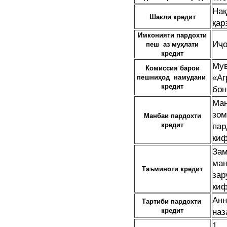
На
Шакли кредит
қар
Имконияти пардохти
Иҷо
пеш аз муҳлати
кредит
М
Комиссия барои
«Аг
пешниҳод намудани
кредит
бон
Ман
зо
Манбаи пардохти
кредит
пар
киф
Зам
ма
Таъминоти кредит
за
киф
Анн
Тартиби пардохти
кредит
наз
1.