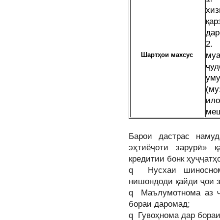
хи
қа
дар
2.
му
Шартҳои махсус
ҷуд
уму
(м
ил
меш
Барои дастрас наму
эҳтиёҷоти зарурӣ» 
кредитии бонк ҳуҷҷатҳ
q Нусхаи шиносном
нишондоди қайди ҷои з
q Маълумотнома аз ҷо
бораи даромад;
q Гувоҳнома дар бораи