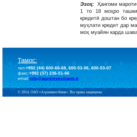
Эзоҳ:
Ҳангоми маротиб
1 то 18 моҳро ташк
кредитӣ доштан бо кре
муҳлати кредит дар ма
моҳ муайян карда шава
Тамос:
тел:
+992 (44) 600-68-68, 600-53-06, 600-53-07
факс:
+992 (37) 236-51-66
email:
info@agroinvestbank.tj
© 2014, ОАО «Агроинвестбанк». Все права защищены.