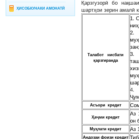
Қарзгузорӣ бо нақша
ҲИСОБКУНАКИ АМОНАТӢ
шартҳои зерин амалӣ 
1. 
ниҳ
2.
муҳ
зан
3. 
Талабот нисбати
қ
арзгиранда
та
хиз
му
шар
4
Ҷум
Сом
Асъори кредит
Аз 
Ҳаҷми кредит
он 
Аз 
Муҳлати кредит
Тиб
Андозаи фоизи кредит