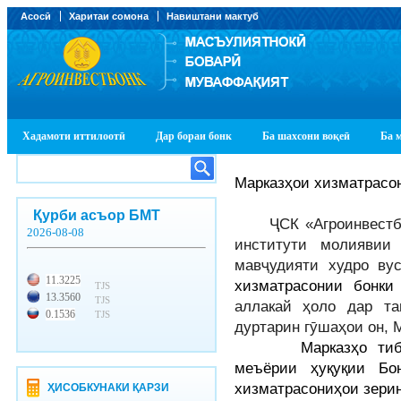
Асосӣ
Харитаи сомона
Навиштани мактуб
Хадамоти иттилоотӣ
Дар бораи бонк
Ба шахсони воқеӣ
Ба 
Марказҳои хизматрасо
Қурби асъор БМТ
ҶСК «Агроинвестбонк
2026-08-08
институти молиявии
мавҷудияти худро ву
11.3225
хизматрасонии бонк
TJS
13.3560
TJS
аллакай ҳоло дар та
0.1536
TJS
дуртарин гӯшаҳои он, 
Марказҳо тибқи т
меъёрии ҳуқуқии Б
хизматрасониҳои зери
ҲИСОБКУНАКИ ҚАРЗИ