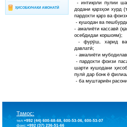
- интиқоли пулии шах
ҲИСОБКУНАКИ АМОНАТӢ
додани қарзҳои хурд 
пардохти қарз ва фоизҳ
- кушодан ва пешбурд
- амалиёти кассавӣ (қ
осебдидаи коршоям);
- фурӯш, харид ва 
давлатӣ;
- амалиёти мубодилав
- пардохти фоизи паса
шарти кушодани ҳисоб
пулӣ дар бонк ё филиа
- ба муштариён расон
Тамос:
тел:
+992 (44) 600-68-68, 600-53-06, 600-53-07
факс:
+992 (37) 236-51-66