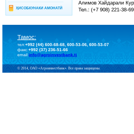
Алимов Хайдарали Кур
ҲИСОБКУНАКИ АМОНАТӢ
Тел.: (+7 908) 221-38-6
Тамос:
тел:
+992 (44) 600-68-68, 600-53-06, 600-53-07
факс:
+992 (37) 236-51-66
email:
info@agroinvestbank.tj
© 2014, ОАО «Агроинвестбанк». Все права защищены.