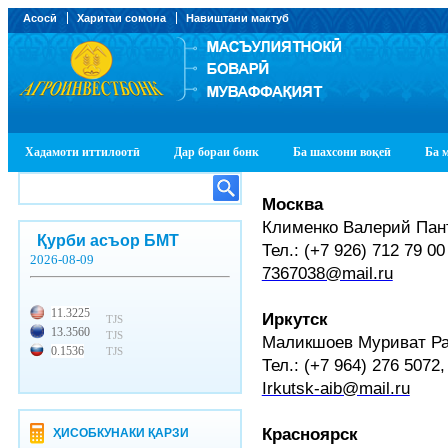
Асосӣ
Харитаи сомона
Навиштани мактуб
Хадамоти иттилоотӣ
Дар бораи бонк
Ба шахсони воқеӣ
Ба 
Москва
Клименко Валерий Пан
Қурби асъор БМТ
Тел.: (+7 926) 712 79 00
2026-08-09
7367038@mail.ru
11.3225
Иркутск
TJS
13.3560
TJS
Маликшоев Муриват Р
0.1536
TJS
Тел.: (+7 964) 276 5072,
Irkutsk-aib@mail.ru
Красноярск
ҲИСОБКУНАКИ ҚАРЗИ