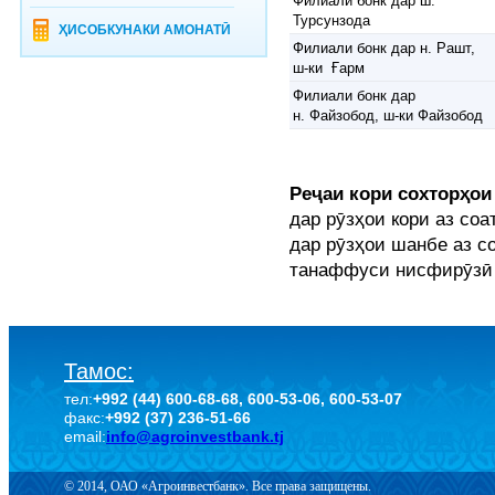
Филиали бонк дар ш.
Турсунзода
ҲИСОБКУНАКИ АМОНАТӢ
Филиали бонк дар н. Рашт,
ш-ки Ғарм
Филиали бонк дар
н. Файзобод, ш-ки Файзобод
Реҷаи кори сохторҳои
дар рӯзҳои кори аз соат
дар рӯзҳои шанбе аз со
танаффуси нисфирӯзӣ а
Тамос:
тел:
+992 (44) 600-68-68, 600-53-06, 600-53-07
факс:
+992 (37) 236-51-66
email:
info@agroinvestbank.tj
© 2014, ОАО «Агроинвестбанк». Все права защищены.